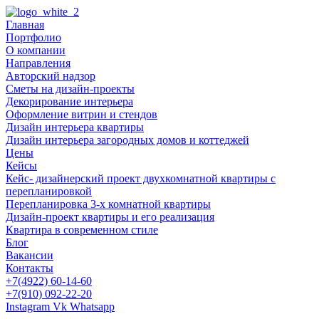
Главная
Портфолио
О компании
Направления
Авторский надзор
Сметы на дизайн-проекты
Декорирование интерьера
Оформление витрин и стендов
Дизайн интерьера квартиры
Дизайн интерьера загородных домов и коттеджей
Цены
Кейсы
Кейс- дизайнерский проект двухкомнатной квартиры с
перепланировкой
Перепланировка 3-х комнатной квартиры
Дизайн-проект квартиры и его реализация
Квартира в современном стиле
Блог
Вакансии
Контакты
+7(4922) 60-14-60
+7(910) 092-22-20
Instagram
Vk
Whatsapp