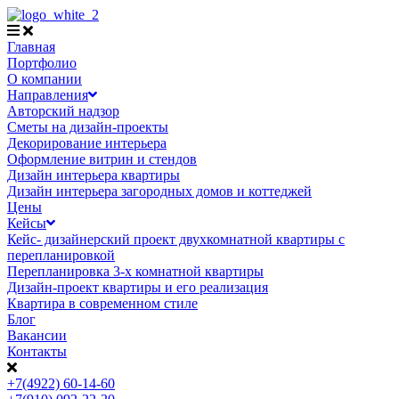
Главная
Портфолио
О компании
Направления
Авторский надзор
Сметы на дизайн-проекты
Декорирование интерьера
Оформление витрин и стендов
Дизайн интерьера квартиры
Дизайн интерьера загородных домов и коттеджей
Цены
Кейсы
Кейс- дизайнерский проект двухкомнатной квартиры с
перепланировкой
Перепланировка 3-х комнатной квартиры
Дизайн-проект квартиры и его реализация
Квартира в современном стиле
Блог
Вакансии
Контакты
+7(4922) 60-14-60