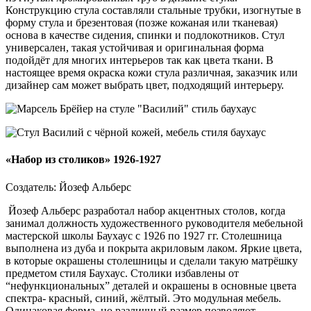
Конструкцию стула составляли стальные трубки, изогнутые в
форму стула и брезентовая (позже кожаная или тканевая)
основа в качестве сидения, спинки и подлокотников. Стул
универсален, такая устойчивая и оригинальная форма
подойдёт для многих интерьеров так как цвета ткани. В
настоящее время окраска кожи стула различная, заказчик или
дизайнер сам может выбрать цвет, подходящий интерьеру.
«Набор из столиков» 1926-1927
Создатель: Йозеф Альберс
Йозеф Альберс разработал набор акцентных столов, когда
занимал должность художественного руководителя мебельной
мастерской школы Баухаус с 1926 по 1927 гг. Столешница
выполнена из дуба и покрыта акриловым лаком. Яркие цвета,
в которые окрашены столешницы и сделали такую матрёшку
предметом стиля Баухаус. Столики избавлены от
“нефункциональных” деталей и окрашены в основные цвета
спектра- красный, синий, жёлтый. Это модульная мебель.
Одинаковая форма, но различный размер позволяют