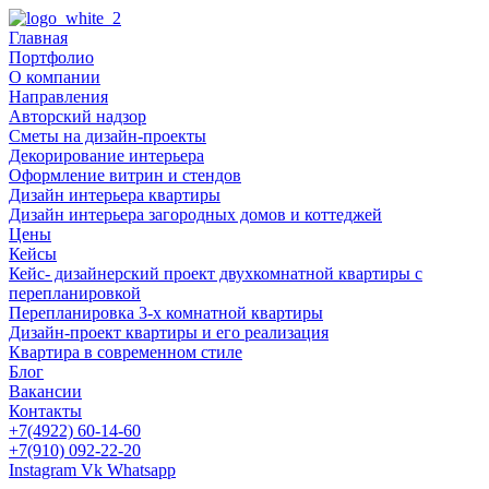
Главная
Портфолио
О компании
Направления
Авторский надзор
Сметы на дизайн-проекты
Декорирование интерьера
Оформление витрин и стендов
Дизайн интерьера квартиры
Дизайн интерьера загородных домов и коттеджей
Цены
Кейсы
Кейс- дизайнерский проект двухкомнатной квартиры с
перепланировкой
Перепланировка 3-х комнатной квартиры
Дизайн-проект квартиры и его реализация
Квартира в современном стиле
Блог
Вакансии
Контакты
+7(4922) 60-14-60
+7(910) 092-22-20
Instagram
Vk
Whatsapp