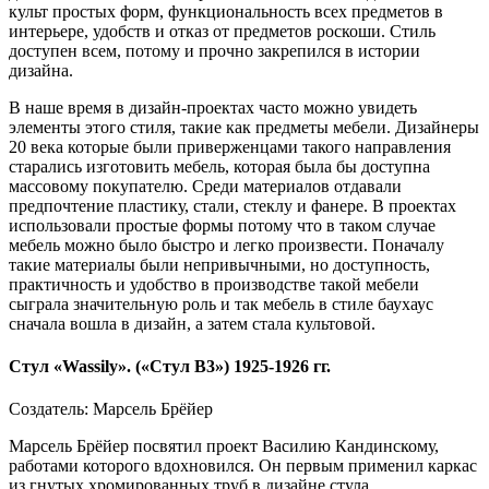
культ простых форм, функциональность всех предметов в
интерьере, удобств и отказ от предметов роскоши. Стиль
доступен всем, потому и прочно закрепился в истории
дизайна.
В наше время в дизайн-проектах часто можно увидеть
элементы этого стиля, такие как предметы мебели. Дизайнеры
20 века которые были приверженцами такого направления
старались изготовить мебель, которая была бы доступна
массовому покупателю. Среди материалов отдавали
предпочтение пластику, стали, стеклу и фанере. В проектах
использовали простые формы потому что в таком случае
мебель можно было быстро и легко произвести. Поначалу
такие материалы были непривычными, но доступность,
практичность и удобство в производстве такой мебели
сыграла значительную роль и так мебель в стиле баухаус
сначала вошла в дизайн, а затем стала культовой.
Стул «Wassily». («Стул В3») 1925-1926 гг.
Создатель: Марсель Брёйер
Марсель Брёйер посвятил проект Василию Кандинскому,
работами которого вдохновился. Он первым применил каркас
из гнутых хромированных труб в дизайне стула.