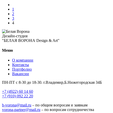
1
2
3
4
Дизайн-студия
"БЕЛАЯ ВОРОНА Design & Art"
Меню
О компании
Контакты
Портфолио
Вакансии
ПН-ПТ с 8-30 до 18-30. г.Владимир,Б.Нижегородская 34Б
+7 (4922) 60 14 60
+7 (910) 092 22 20
b-vorona@mail.ru
– по общим вопросам и заявкам
vorona-partner@mail.ru
– по вопросам сотрудничества