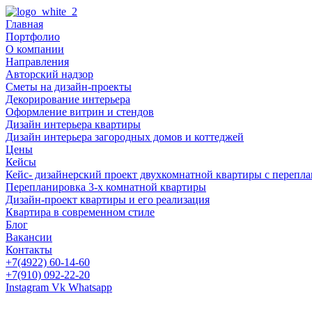
Главная
Портфолио
О компании
Направления
Авторский надзор
Сметы на дизайн-проекты
Декорирование интерьера
Оформление витрин и стендов
Дизайн интерьера квартиры
Дизайн интерьера загородных домов и коттеджей
Цены
Кейсы
Кейс- дизайнерский проект двухкомнатной квартиры с перепл
Перепланировка 3-х комнатной квартиры
Дизайн-проект квартиры и его реализация
Квартира в современном стиле
Блог
Вакансии
Контакты
+7(4922) 60-14-60
+7(910) 092-22-20
Instagram
Vk
Whatsapp